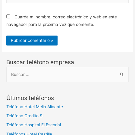
web
Guarda mi nombre, correo electrónico y web en este
navegador para la próxima vez que comente.
Buscar teléfono empresa
B
u
s
c
Últimos teléfonos
a
Teléfono Hotel Melia Alicante
r
Teléfono Credito Si
:
Teléfono Hospital El Escorial
Teléfonos Hotel Castilla