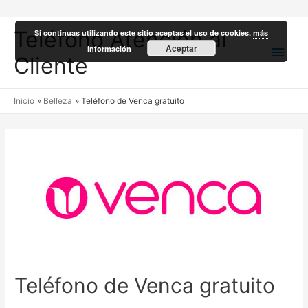
Teléfono Atención al
Si continuas utilizando este sitio aceptas el uso de cookies.
más
Men
Aceptar
información
Cliente
princ
Inicio
Belleza
Teléfono de Venca gratuito
Teléfono de Venca gratuito