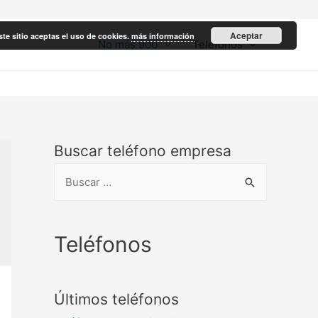
Aceptar
ste sitio aceptas el uso de cookies.
más información
No más 900
Teléfonos
Buscar teléfono empresa
B
u
s
c
Teléfonos
a
r
Últimos teléfonos
: