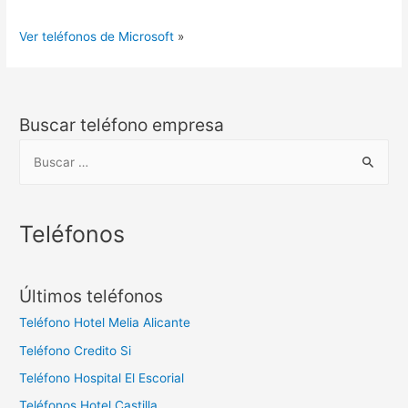
Ver teléfonos de Microsoft
»
Buscar teléfono empresa
B
u
s
c
Teléfonos
a
r
Últimos teléfonos
:
Teléfono Hotel Melia Alicante
Teléfono Credito Si
Teléfono Hospital El Escorial
Teléfonos Hotel Castilla