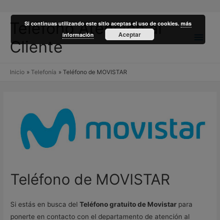
Teléfono Atención al
Si continuas utilizando este sitio aceptas el uso de cookies.
más
Men
Aceptar
información
Cliente
princ
Inicio
Telefonía
Teléfono de MOVISTAR
Teléfono de MOVISTAR
Si estás en busca del
Teléfono gratuito de Movistar
para
ponerte en contacto con el departamento de atención al