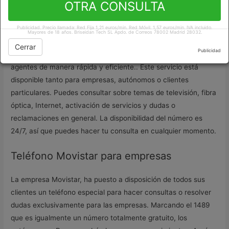
OTRA CONSULTA
cliente de forma gratuita. Allí, podrás aclarar todas tus dudas,
consultar requerimientos y más, desde la comodidad de tu
Publicidad. Precio llamada: Red Fija 1,21 euros/min. Red Móvil. 1,57 euros/min. IVA incluido.
hogar.
Mayores de 18 años. Briseidan Tech SL Apdo. de Correos 78002 Madrid 28032.
Cerrar
Publicidad
Si llamas al
teléfono Movistar
podrás contactar con sus
agentes de manera rápida y eficiente.. Este servicio está
disponible tanto para empresas, autónomos o clientes
particulares. Puedes consultar sobre temas de televisión, fibra
óptica, Internet, activación de servicios y dudas o
reclamaciones en general. La disponibilidad del número es
24/7, así que puedes hacer tu consulta en cualquier momento.
Teléfono Movistar para empresas
La empresa Movistar, ha puesto a disposición de todos sus
clientes un teléfono especial para hacer consultas o resolver
dudas exclusivamente para las empresas. Marcando el 1489
que es igualmente un número totalmente gratuito, los