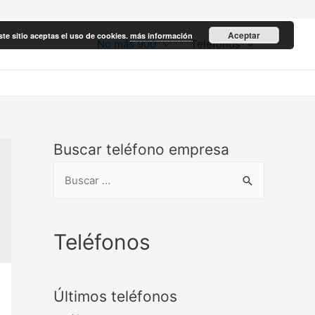
Aceptar
ste sitio aceptas el uso de cookies.
más información
No más 900
Teléfonos
Buscar teléfono empresa
B
u
s
c
Teléfonos
a
r
Últimos teléfonos
: