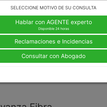
Cableworld
SELECCIONE MOTIVO DE SU CONSULTA
Hablar con AGENTE experto
éfonos de Cableworld así establecerás contacto
a puedes preguntar por sus servicios disponibles,
Disponible 24 horas
ientes están dirigidos y conocer las ventajas entre
Reclamaciones e Incidencias
, es posible que consultes cuáles son sus áreas de
Consultar con Abogado
Avanza Fibra