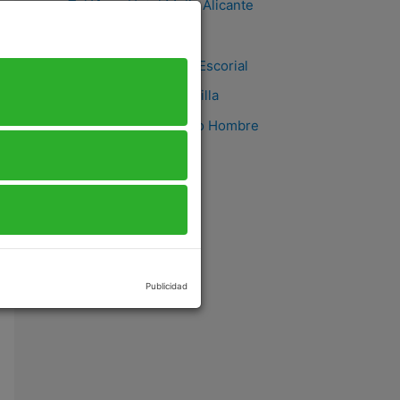
Teléfono Hotel Melia Alicante
Teléfono Credito Si
Teléfono Hospital El Escorial
Teléfonos Hotel Castilla
Teléfono de Proyecto Hombre
Publicidad