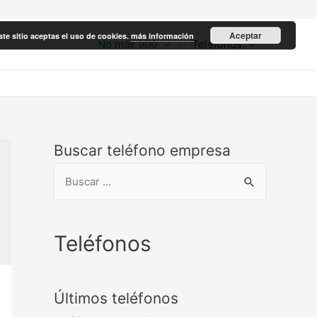
Aceptar
ste sitio aceptas el uso de cookies.
más información
No más 900
Teléfonos
Buscar teléfono empresa
B
u
s
c
Teléfonos
a
r
Últimos teléfonos
: