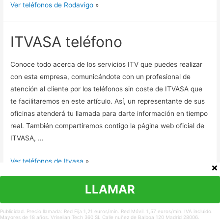
Ver teléfonos de Rodavigo
»
ITVASA teléfono
Conoce todo acerca de los servicios ITV que puedes realizar
con esta empresa, comunicándote con un profesional de
atención al cliente por los teléfonos sin coste de ITVASA que
te facilitaremos en este artículo. Así, un representante de sus
oficinas atenderá tu llamada para darte información en tiempo
real. También compartiremos contigo la página web oficial de
ITVASA, …
Ver teléfonos de Itvasa
»
LLAMAR
Publicidad. Precio llamada: Red Fija 1,21 euros/min. Red Móvil. 1,57 euros/min. IVA incluido.
Mayores de 18 años. Vriseilan Tech 360 SL Calle nuñez de Balboa 120 Madrid 28006.