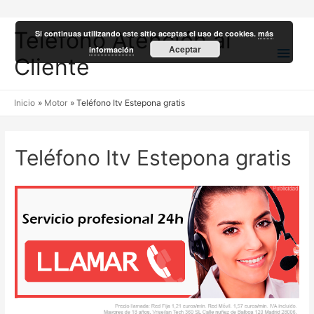
Teléfono Atención al
Si continuas utilizando este sitio aceptas el uso de cookies.
más
Men
Aceptar
información
Cliente
princ
Inicio
Motor
Teléfono Itv Estepona gratis
Teléfono Itv Estepona gratis