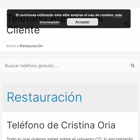
Teléfono Atención al
Si continuas utilizando este sitio aceptas el uso de cookies.
más
Men
Aceptar
información
Cliente
princ
Inicio
Restauración
Buscar:
Restauración
Teléfono de Cristina Oria
Todo lo que quieras saber sobre el universo CO, lo encontrarás