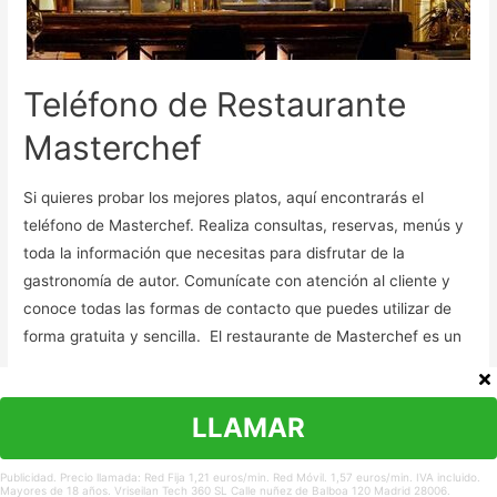
Teléfono de Restaurante
Masterchef
Si quieres probar los mejores platos, aquí encontrarás el
teléfono de Masterchef. Realiza consultas, reservas, menús y
toda la información que necesitas para disfrutar de la
gastronomía de autor. Comunícate con atención al cliente y
conoce todas las formas de contacto que puedes utilizar de
forma gratuita y sencilla. El restaurante de Masterchef es un
…
Ver teléfonos de Restaurante Masterchef
»
LLAMAR
Publicidad. Precio llamada: Red Fija 1,21 euros/min. Red Móvil. 1,57 euros/min. IVA incluido.
Mayores de 18 años. Vriseilan Tech 360 SL Calle nuñez de Balboa 120 Madrid 28006.