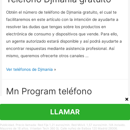
Obtén el número de teléfono de Djmania gratuito, el cual te
facilitaremos en este artículo con la intención de ayudarte a
resolver las dudas que tengas sobre los productos en
electrónica de consumo y dispositivos que vende. Para ello,
un agente autorizado estará disponible y así podrá ayudarte a
encontrar respuestas mediante asistencia profesional. Así
mismo, queremos ofrecerte otros canales …
Ver teléfonos de Djmania
»
Mn Program teléfono
Hoy te mostraremos el teléfono gratuito Mn Program donde
LLAMAR
podrás solicitar información y gestionar la adquisición y el
soporte del sistema de gestión integral. A su vez posibilita la
Publicidad. Precio llamada: Red Fija 1,21 euros/min. Red Móvil. 1,57 euros/min. IVA incluido.
interacción para la consulta de los servicios de actualización y
Mayores de 18 años. Vriseilan Tech 360 SL Calle nuñez de Balboa 120 Madrid 28006.