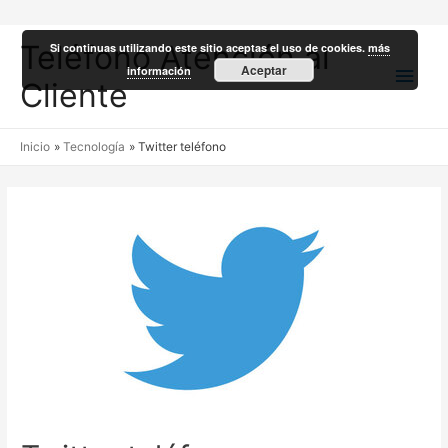
Teléfono Atención al
Si continuas utilizando este sitio aceptas el uso de cookies.
más
Men
Aceptar
información
Cliente
princ
Inicio
Tecnología
Twitter teléfono