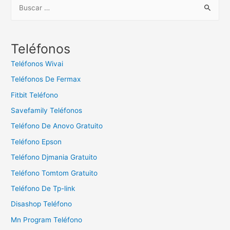
B
u
s
c
Teléfonos
a
Teléfonos Wivai
r
Teléfonos De Fermax
:
Fitbit Teléfono
Savefamily Teléfonos
Teléfono De Anovo Gratuito
Teléfono Epson
Teléfono Djmania Gratuito
Teléfono Tomtom Gratuito
Teléfono De Tp-link
Disashop Teléfono
Mn Program Teléfono