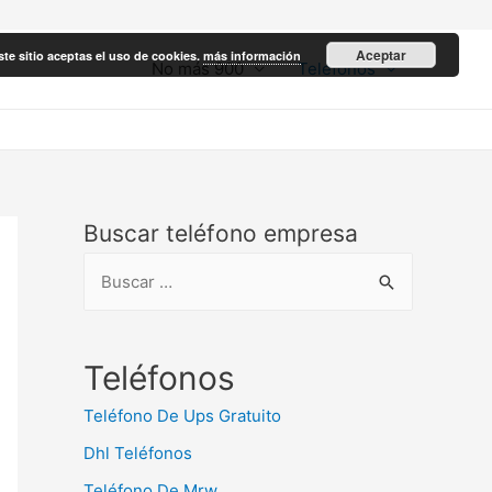
Aceptar
ste sitio aceptas el uso de cookies.
más información
No más 900
Teléfonos
Buscar teléfono empresa
B
u
s
c
Teléfonos
a
Teléfono De Ups Gratuito
r
Dhl Teléfonos
:
Teléfono De Mrw