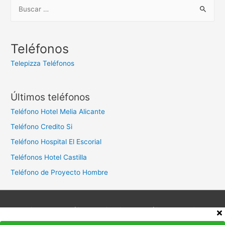
B
u
s
c
Teléfonos
a
Telepizza Teléfonos
r
:
Últimos teléfonos
Teléfono Hotel Melia Alicante
Teléfono Credito Si
Teléfono Hospital El Escorial
Teléfonos Hotel Castilla
Teléfono de Proyecto Hombre
Aviso legal
Política de privacidad
Política de cookies
Contacto