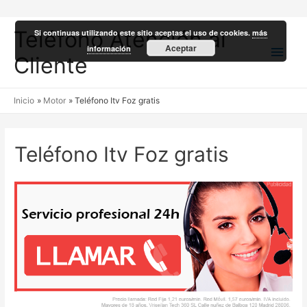
Teléfono Atención al
Si continuas utilizando este sitio aceptas el uso de cookies.
más
Men
Aceptar
información
Cliente
princ
Inicio
Motor
Teléfono Itv Foz gratis
Teléfono Itv Foz gratis