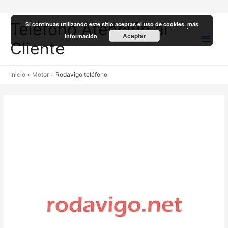
Teléfono Atención al
Si continuas utilizando este sitio aceptas el uso de cookies.
más
Men
Aceptar
información
Cliente
princ
Inicio
Motor
Rodavigo teléfono