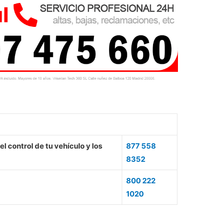
l control de tu vehículo y los
877 558
8352
800 222
1020