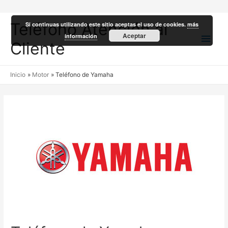
Teléfono Atención al
Si continuas utilizando este sitio aceptas el uso de cookies.
más
Men
Aceptar
información
Cliente
princ
Inicio
Motor
Teléfono de Yamaha