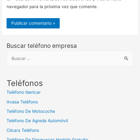
navegador para la próxima vez que comente.
Buscar teléfono empresa
B
u
s
c
Teléfonos
a
Teléfono Ibericar
r
Itvasa Teléfono
:
Teléfono De Motocoche
Teléfono De Agreda Automóvil
Clicars Teléfono
Teléfono De Desguaces Herbón Gratuito