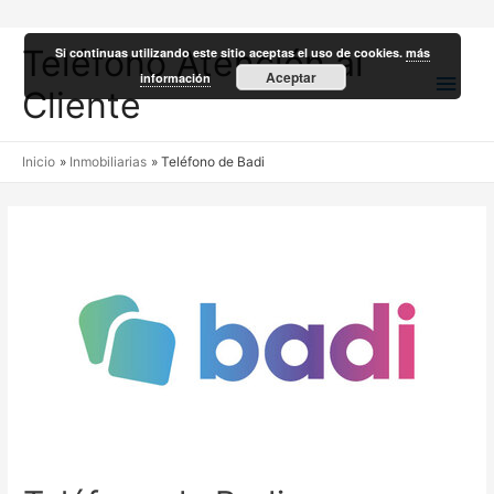
Teléfono Atención al
Si continuas utilizando este sitio aceptas el uso de cookies.
más
Men
Aceptar
información
Cliente
princ
Inicio
Inmobiliarias
Teléfono de Badi