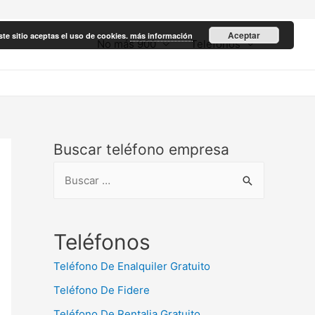
Aceptar
ste sitio aceptas el uso de cookies.
más información
No más 900
Teléfonos
Buscar teléfono empresa
B
u
s
c
Teléfonos
a
Teléfono De Enalquiler Gratuito
r
Teléfono De Fidere
:
Teléfono De Rentalia Gratuito