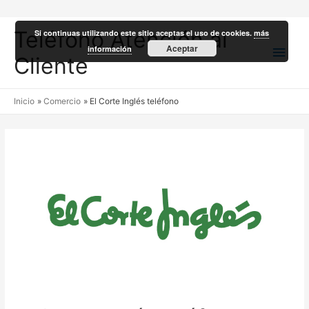
Teléfono Atención al
Si continuas utilizando este sitio aceptas el uso de cookies.
más
Men
Aceptar
información
Cliente
princ
Inicio
Comercio
El Corte Inglés teléfono