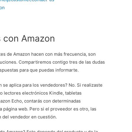
zon
s con Amazon
ntes de Amazon hacen con más frecuencia, son
voluciones. Compartiremos contigo tres de las dudas
spuestas para que puedas informarte.
 se aplica para los vendedores? No. Si realizaste
lectores electrónicos Kindle, tabletas
mazon Echo, contarás con determinadas
a página web. Pero si el proveedor es otro, las
 del vendedor en cuestión.
 de Amazon? Esto depende del producto y de la