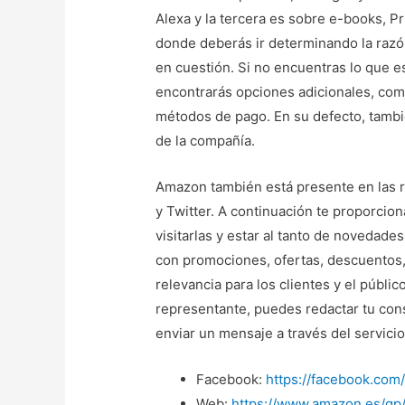
Alexa y la tercera es sobre e-books, P
donde deberás ir determinando la razón
en cuestión. Si no encuentras lo que e
encontrarás opciones adicionales, com
métodos de pago. En su defecto, tambi
de la compañía.
Amazon también está presente en las r
y Twitter. A continuación te proporci
visitarlas y estar al tanto de novedad
con promociones, ofertas, descuentos
relevancia para los clientes y el públi
representante, puedes redactar tu con
enviar un mensaje a través del servic
Facebook:
https://facebook.co
Web:
https://www.amazon.es/gp/