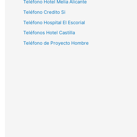
Teléfono Hotel Melia Alicante
Teléfono Credito Si
Teléfono Hospital El Escorial
Teléfonos Hotel Castilla
Teléfono de Proyecto Hombre