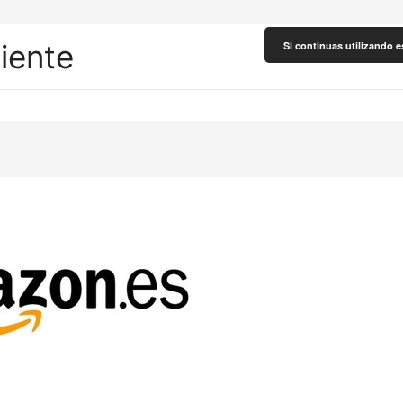
liente
Si continuas utilizando e