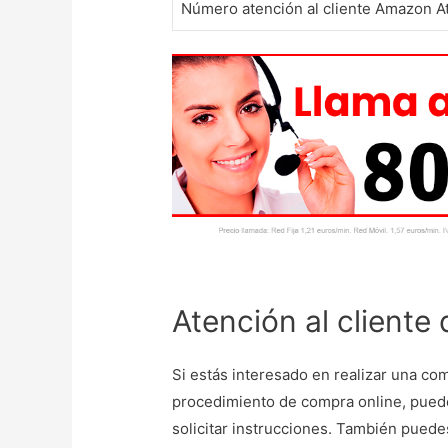
Número atención al cliente Amazon At
Atención al client
Si estás interesado en realizar una com
procedimiento de compra online, pued
solicitar instrucciones. También puede