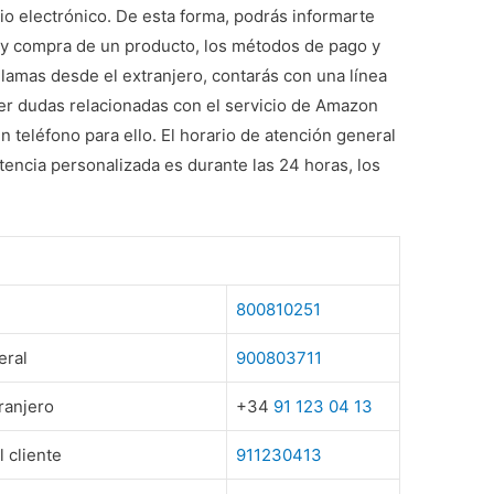
io electrónico. De esta forma, podrás informarte
 y compra de un producto, los métodos de pago y
 llamas desde el extranjero, contarás con una línea
lver dudas relacionadas con el servicio de Amazon
 teléfono para ello. El horario de atención general
istencia personalizada es durante las 24 horas, los
800810251
eral
900803711
ranjero
+34
91 123 04 13
 cliente
911230413