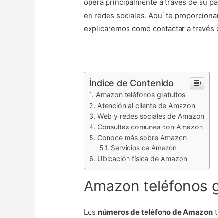
opera principalmente a través de su pá
en redes sociales. Aquí te proporciona
explicaremos como contactar a través 
Índice de Contenido
Amazon teléfonos gratuitos
Atención al cliente de Amazon
Web y redes sociales de Amazon
Consultas comunes con Amazon
Conoce más sobre Amazon
Servicios de Amazon
Ubicación física de Amazon
Amazon teléfonos g
Los
números de teléfono de Amazon
t