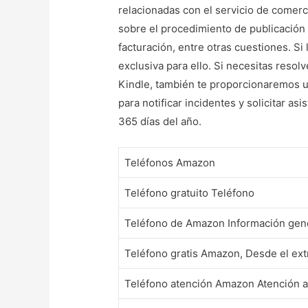
relacionadas con el servicio de comerc
sobre el procedimiento de publicación
facturación, entre otras cuestiones. Si
exclusiva para ello. Si necesitas reso
Kindle, también te proporcionaremos un
para notificar incidentes y solicitar as
365 días del año.
Teléfonos Amazon
Teléfono gratuito Teléfono
Teléfono de Amazon Información gen
Teléfono gratis Amazon, Desde el ext
Teléfono atención Amazon Atención al