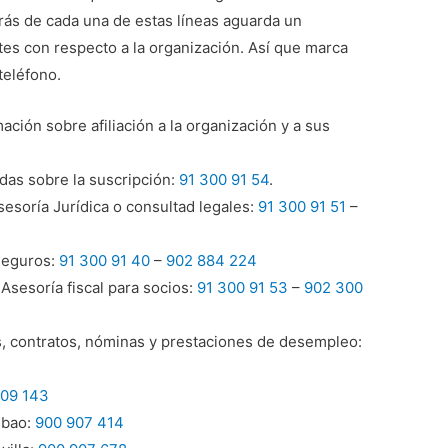
rás de cada una de estas líneas aguarda un
tes con respecto a la organización. Así que marca
teléfono.
ación sobre afiliación a la organización y a sus
udas sobre la suscripción:
91 300 91 54
.
esoría Jurídica o consultad legales:
91 300 91 51
–
Seguros:
91 300 91 40
–
902 884 224
Asesoría fiscal para socios:
91 300 91 53
–
902 300
, contratos, nóminas y prestaciones de desempleo:
009 143
lbao:
900 907 414