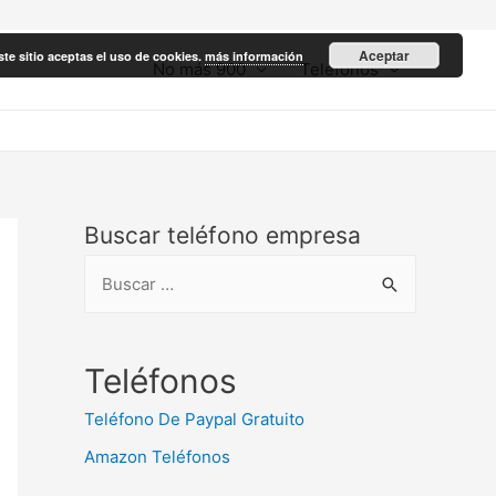
Aceptar
ste sitio aceptas el uso de cookies.
más información
No más 900
Teléfonos
Buscar teléfono empresa
B
u
s
c
Teléfonos
a
Teléfono De Paypal Gratuito
r
Amazon Teléfonos
: