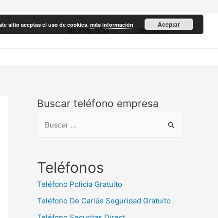
Aceptar
ste sitio aceptas el uso de cookies.
más información
No más 900
Teléfonos
Buscar teléfono empresa
B
u
s
c
Teléfonos
a
Teléfono Policia Gratuito
r
Teléfono De Carlús Seguridad Gratuito
:
Teléfono Securitas Direct