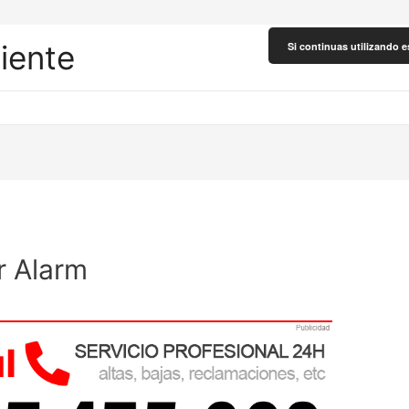
liente
Si continuas utilizando e
r Alarm