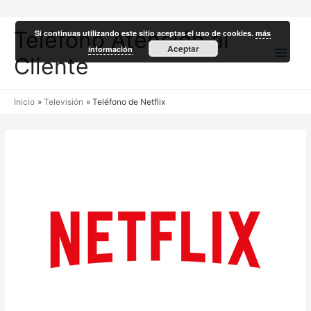
Teléfono Atención al
Si continuas utilizando este sitio aceptas el uso de cookies.
más
Men
Aceptar
información
Cliente
princ
Inicio
Televisión
Teléfono de Netflix