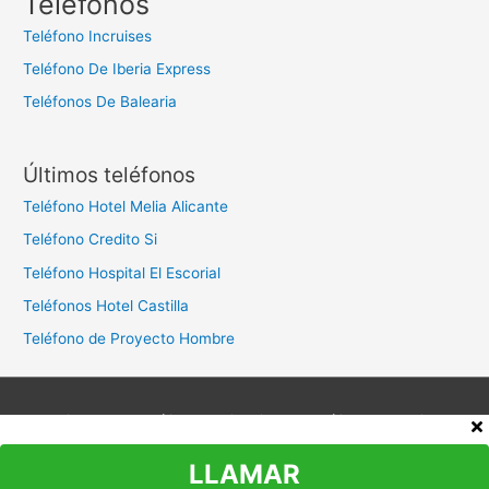
Teléfonos
a
Teléfono Incruises
r
Teléfono De Iberia Express
:
Teléfonos De Balearia
Últimos teléfonos
Teléfono Hotel Melia Alicante
Teléfono Credito Si
Teléfono Hospital El Escorial
Teléfonos Hotel Castilla
Teléfono de Proyecto Hombre
Aviso legal
Política de privacidad
Política de cookies
Contacto
LLAMAR