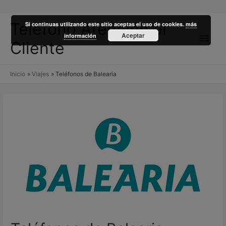
Teléfono Atención al
Si continuas utilizando este sitio aceptas el uso de cookies.
más
Men
Aceptar
información
Cliente
princ
Inicio
Viajes
Teléfonos de Balearia