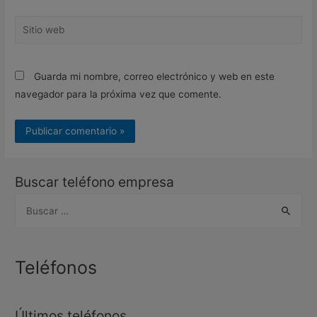
Sitio
web
Guarda mi nombre, correo electrónico y web en este
navegador para la próxima vez que comente.
Buscar teléfono empresa
B
u
s
c
Teléfonos
a
r
Últimos teléfonos
: