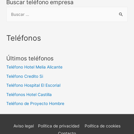
Buscar teléfono empresa
B
u
s
c
Teléfonos
a
r
Últimos teléfonos
:
Teléfono Hotel Melia Alicante
Teléfono Credito Si
Teléfono Hospital El Escorial
Teléfonos Hotel Castilla
Teléfono de Proyecto Hombre
Aviso legal
Política de privacidad
Política de cookies
Contacto