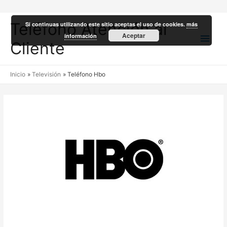
Teléfono Atención al
Si continuas utilizando este sitio aceptas el uso de cookies.
más
Men
Aceptar
información
Cliente
princ
Inicio
Televisión
Teléfono Hbo