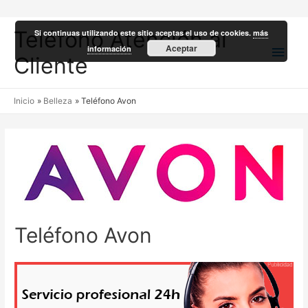
Teléfono Atención al
Si continuas utilizando este sitio aceptas el uso de cookies.
más
Men
Aceptar
información
Cliente
princ
Inicio
Belleza
Teléfono Avon
Teléfono Avon