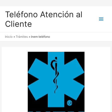
Teléfono Atención al
Men
Cliente
princ
Inicio
Trámites
Inem teléfono