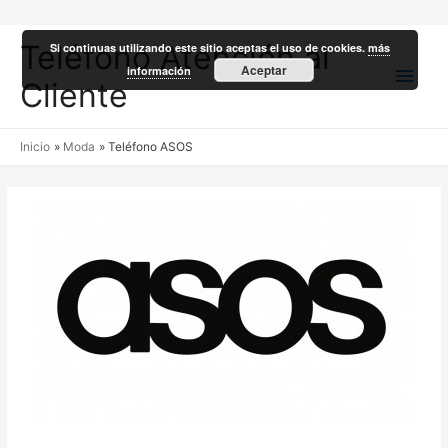
Teléfono Atención al
Si continuas utilizando este sitio aceptas el uso de cookies.
más
Men
Aceptar
información
Cliente
princ
Inicio
Moda
Teléfono ASOS