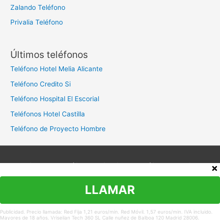
Zalando Teléfono
Privalia Teléfono
Últimos teléfonos
Teléfono Hotel Melia Alicante
Teléfono Credito Si
Teléfono Hospital El Escorial
Teléfonos Hotel Castilla
Teléfono de Proyecto Hombre
Aviso legal
Política de privacidad
Política de cookies
Contacto
LLAMAR
Copyright © 2026
Teléfono Atención al Cliente
Publicidad. Precio llamada: Red Fija 1,21 euros/min. Red Móvil. 1,57 euros/min. IVA incluido.
Mayores de 18 años. Vriseilan Tech 360 SL Calle nuñez de Balboa 120 Madrid 28006.