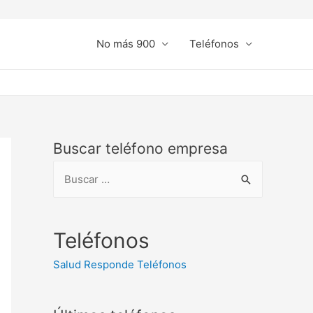
No más 900
Teléfonos
Buscar teléfono empresa
B
u
s
c
Teléfonos
a
Salud Responde Teléfonos
r
: