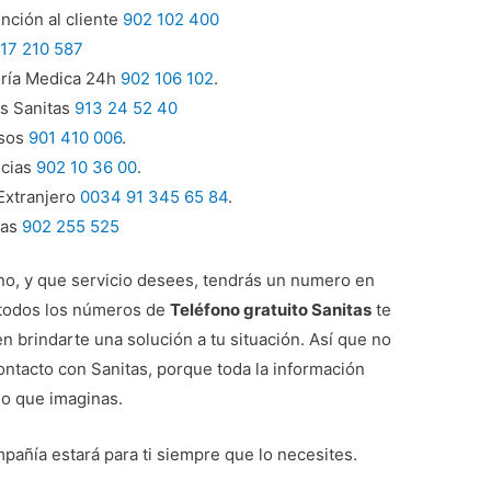
nción al cliente
902 102 400
17 210 587
ría Medica 24h
902 106 102
.
s Sanitas
913 24 52 40
esos
901 410 006
.
cias
902 10 36 00
.
Extranjero
0034 91 345 65 84
.
sas
902 255 525
 no, y que servicio desees, tendrás un numero en
n todos los números de
Teléfono gratuito Sanitas
te
n brindarte una solución a tu situación. Así que no
ontacto con Sanitas, porque toda la información
lo que imaginas.
ompañía estará para ti siempre que lo necesites.