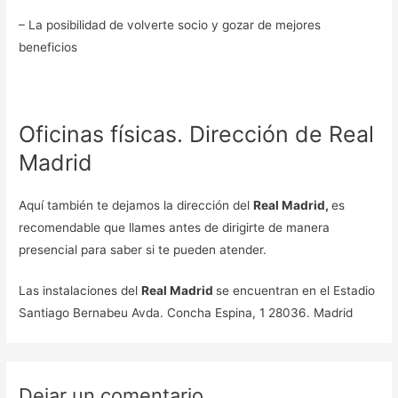
– La posibilidad de volverte socio y gozar de mejores
beneficios
Oficinas físicas. Dirección de Real
Madrid
Aquí también te dejamos la dirección del
Real Madrid,
es
recomendable que llames antes de dirigirte de manera
presencial para saber si te pueden atender.
Las instalaciones del
Real Madrid
se encuentran en el Estadio
Santiago Bernabeu Avda. Concha Espina, 1 28036. Madrid
Dejar un comentario