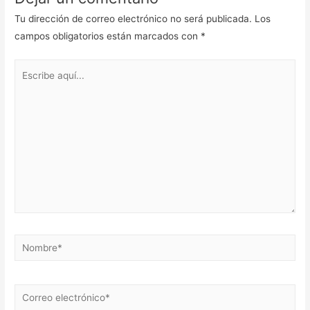
Tu dirección de correo electrónico no será publicada.
Los
campos obligatorios están marcados con
*
Escribe
aquí...
Nombre*
Correo
electrónico*