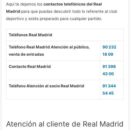
Aquí te dejamos los
contactos telefónicos del Real
Madrid
para que puedas descubrir todo lo referente al club
deportivo y estés preparado para cualquier partido.
Teléfonos Real Madrid
Teléfono Real Madrid Atención al público,
90 232
venta de entradas
18 09
Contacto Real Madrid
91 398
43 00
Teléfono Atención al socio Real Madrid
91 344
54 45
Atención al cliente de Real Madrid