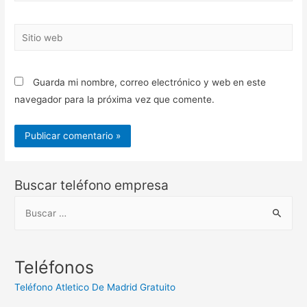
Sitio
web
Guarda mi nombre, correo electrónico y web en este
navegador para la próxima vez que comente.
Buscar teléfono empresa
B
u
s
c
Teléfonos
a
Teléfono Atletico De Madrid Gratuito
r