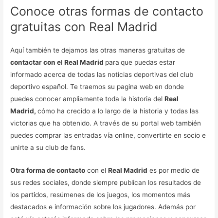
Conoce otras formas de contacto
gratuitas con Real Madrid
Aquí también te dejamos las otras maneras gratuitas de
contactar con e
l
Real Madrid
para
que puedas estar
informado acerca de todas las noticias deportivas del club
deportivo español. Te traemos su pagina web en donde
puedes conocer ampliamente toda la historia del
Real
Madrid,
cómo ha crecido a lo largo de la historia y todas las
victorias que ha obtenido. A través de su portal web también
puedes comprar las entradas vía online, convertirte en socio e
unirte a su club de fans.
Otra forma de contacto
con el
Real Madrid
es por medio de
sus redes sociales, donde siempre publican los resultados de
los partidos, resúmenes de los juegos, los momentos más
destacados e información sobre los jugadores. Además por