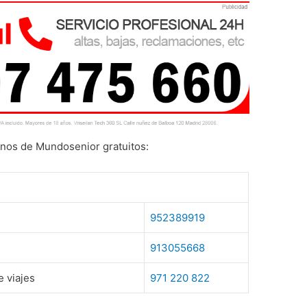
onos de Mundosenior gratuitos:
952389919
913055668
 viajes
971 220 822