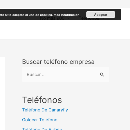
Aceptar
ste sitio aceptas el uso de cookies.
más información
No más 900
Teléfonos
Buscar teléfono empresa
B
u
s
c
Teléfonos
a
Teléfono De Canaryfly
r
Goldcar Teléfono
:
Teléfono De Airbnb