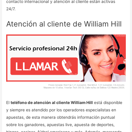
contacto internacional y atención al cliente están activas
24/7.
Atención al cliente de William Hill
El
teléfono de atención al cliente William Hill
está disponible
y siempre es atendido por los operadores especialistas en
apuestas, de esta manera obtendrás información puntual
sobre los ganadores, apuestas live, apuesta de deportes,
bingos, casinos, fútbol americano y más. Además, marcando