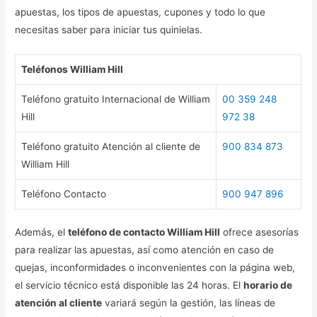
apuestas, los tipos de apuestas, cupones y todo lo que
necesitas saber para iniciar tus quinielas.
Teléfonos William Hill
Teléfono gratuito Internacional de William
00 359 248
Hill
972 38
Teléfono gratuito Atención al cliente de
900 834 873
William Hill
Teléfono Contacto
900 947 896
Además, el
teléfono de contacto William Hill
ofrece asesorías
para realizar las apuestas, así como atención en caso de
quejas, inconformidades o inconvenientes con la página web,
el servicio técnico está disponible las 24 horas. El
horario de
atención al cliente
variará según la gestión, las líneas de