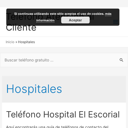
Teléfono Atención al
Si continuas utilizando este sitio aceptas el uso de cookies.
más
Men
Aceptar
información
Cliente
princ
Inicio
Hospitales
Buscar:
Hospitales
Teléfono Hospital El Escorial
Aquí encontrarás una guía de teléfonos de contacto del