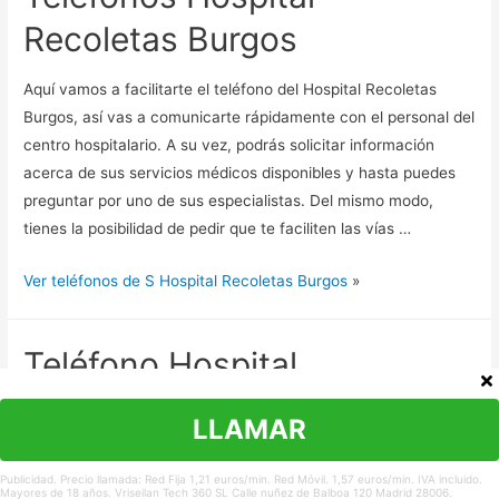
Recoletas Burgos
Aquí vamos a facilitarte el teléfono del Hospital Recoletas
Burgos, así vas a comunicarte rápidamente con el personal del
centro hospitalario. A su vez, podrás solicitar información
acerca de sus servicios médicos disponibles y hasta puedes
preguntar por uno de sus especialistas. Del mismo modo,
tienes la posibilidad de pedir que te faciliten las vías …
Ver teléfonos de S Hospital Recoletas Burgos
»
Teléfono Hospital
Quirónsalud Algeciras
LLAMAR
Nos encargamos de encontrar los teléfonos de contacto del
Publicidad. Precio llamada: Red Fija 1,21 euros/min. Red Móvil. 1,57 euros/min. IVA incluido.
Hospital Quirónsalud Algeciras para que te comuniques
Mayores de 18 años. Vriseilan Tech 360 SL Calle nuñez de Balboa 120 Madrid 28006.