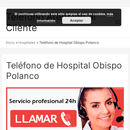
Teléfono Atención al
Si continuas utilizando este sitio aceptas el uso de cookies.
más
Men
Aceptar
información
Cliente
princ
Inicio
Hospitales
Teléfono de Hospital Obispo Polanco
Teléfono de Hospital Obispo
Polanco