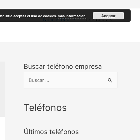
Aceptar
ste sitio aceptas el uso de cookies.
más información
No más 900
Teléfonos
Buscar teléfono empresa
B
u
s
c
Teléfonos
a
r
Últimos teléfonos
: