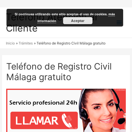
Teléfono Atención al
Si continuas utilizando este sitio aceptas el uso de cookies.
más
Men
Aceptar
información
Cliente
princ
Inicio
Trámites
Teléfono de Registro Civil Málaga gratuito
Teléfono de Registro Civil
Málaga gratuito