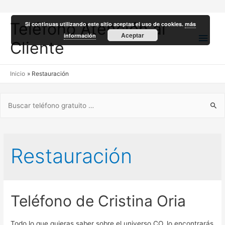
Teléfono Atención al
Si continuas utilizando este sitio aceptas el uso de cookies.
más
Men
Aceptar
información
Cliente
princ
Inicio
Restauración
Buscar:
Restauración
Teléfono de Cristina Oria
Todo lo que quieras saber sobre el universo CO, lo encontrarás