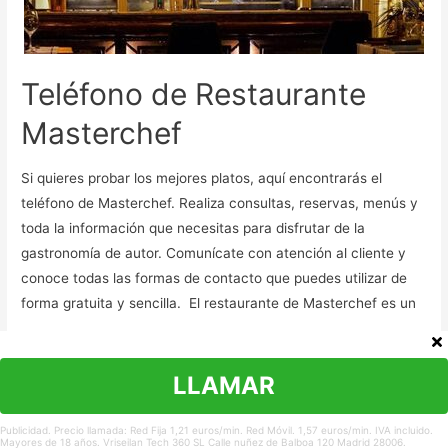
Teléfono de Restaurante
Masterchef
Si quieres probar los mejores platos, aquí encontrarás el
teléfono de Masterchef. Realiza consultas, reservas, menús y
toda la información que necesitas para disfrutar de la
gastronomía de autor. Comunícate con atención al cliente y
conoce todas las formas de contacto que puedes utilizar de
forma gratuita y sencilla. El restaurante de Masterchef es un
…
Ver teléfonos de Restaurante Masterchef
»
LLAMAR
Publicidad. Precio llamada: Red Fija 1,21 euros/min. Red Móvil. 1,57 euros/min. IVA incluido.
Mayores de 18 años. Vriseilan Tech 360 SL Calle nuñez de Balboa 120 Madrid 28006.