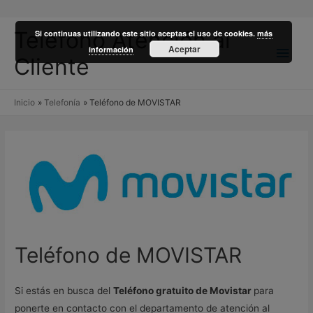
Teléfono Atención al
Si continuas utilizando este sitio aceptas el uso de cookies.
más
Men
Aceptar
información
Cliente
princ
Inicio
Telefonía
Teléfono de MOVISTAR
Teléfono de MOVISTAR
Si estás en busca del
Teléfono gratuito de Movistar
para
ponerte en contacto con el departamento de atención al