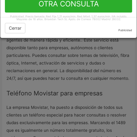
OTRA CONSULTA
cliente de forma gratuita. Allí, podrás aclarar todas tus dudas,
consultar requerimientos y más, desde la comodidad de tu
Publicidad. Precio llamada: Red Fija 1,21 euros/min. Red Móvil. 1,57 euros/min. IVA incluido.
hogar.
Mayores de 18 años. Briseidan Tech SL Apdo. de Correos 78002 Madrid 28032.
Cerrar
Publicidad
Si llamas al
teléfono Movistar
podrás contactar con sus
agentes de manera rápida y eficiente.. Este servicio está
disponible tanto para empresas, autónomos o clientes
particulares. Puedes consultar sobre temas de televisión, fibra
óptica, Internet, activación de servicios y dudas o
reclamaciones en general. La disponibilidad del número es
24/7, así que puedes hacer tu consulta en cualquier momento.
Teléfono Movistar para empresas
La empresa Movistar, ha puesto a disposición de todos sus
clientes un teléfono especial para hacer consultas o resolver
dudas exclusivamente para las empresas. Marcando el 1489
que es igualmente un número totalmente gratuito, los