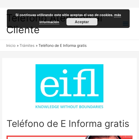
Teléfono Atención al
Si continuas utilizando este sitio aceptas el uso de cookies.
más
Men
Aceptar
información
Cliente
princ
Inicio
Trámites
Teléfono de E Informa gratis
Teléfono de E Informa gratis