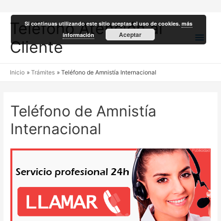
Teléfono Atención al
Si continuas utilizando este sitio aceptas el uso de cookies.
más
Men
Aceptar
información
Cliente
princ
Inicio
Trámites
Teléfono de Amnistía Internacional
Teléfono de Amnistía
Internacional