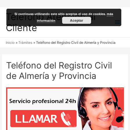
Teléfono Atención al
Si continuas utilizando este sitio aceptas el uso de cookies.
más
Men
Aceptar
información
Cliente
princ
Inicio
Trámites
Teléfono del Registro Civil de Almería y Provincia
Teléfono del Registro Civil
de Almería y Provincia