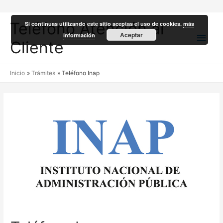
Teléfono Atención al
Si continuas utilizando este sitio aceptas el uso de cookies.
más
Men
Aceptar
información
Cliente
princ
Inicio
Trámites
Teléfono Inap