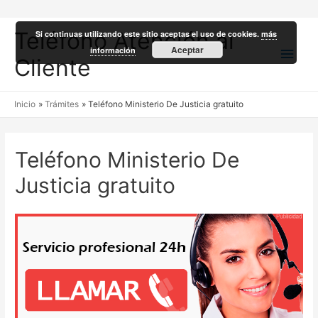
Teléfono Atención al
Si continuas utilizando este sitio aceptas el uso de cookies.
más
Men
Aceptar
información
Cliente
princ
Inicio
Trámites
Teléfono Ministerio De Justicia gratuito
Teléfono Ministerio De
Justicia gratuito