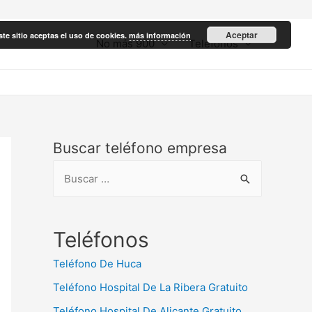
Aceptar
ste sitio aceptas el uso de cookies.
más información
No más 900
Teléfonos
Buscar teléfono empresa
B
u
s
c
Teléfonos
a
Teléfono De Huca
r
Teléfono Hospital De La Ribera Gratuito
:
Teléfono Hospital De Alicante Gratuito