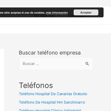
Aceptar
ste sitio aceptas el uso de cookies.
más información
No más 900
Teléfonos
Buscar teléfono empresa
B
u
s
c
Teléfonos
a
Teléfono Hospital De Canarias Gratuito
r
Teléfono De Hospital Hm Sanchinarro
:
Teléfono Hospital Clínico Valladolid